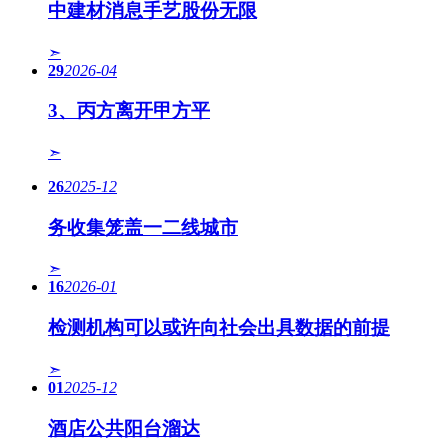
中建材消息手艺股份无限
➣
29
2026-04
3、丙方离开甲方平
➣
26
2025-12
务收集笼盖一二线城市
➣
16
2026-01
检测机构可以或许向社会出具数据的前提
➣
01
2025-12
酒店公共阳台溜达