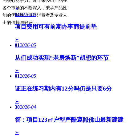
的核心竞争力。近年来公司产品在
各个市场的不断深入，秉承产品性
➣
04
2026-05
能的优越性，深得消费者及专业人
士的信赖与好评.....
项目费用可有前期办事商提前垫
➣
01
2026-05
从们成功实现“老房焕新”胡想的环节
➣
01
2026-05
证正在练习期内有12分吗仍是只要6分
➣
30
2026-04
答：项目123㎡户型严酷遵照佛山最新建建
➣