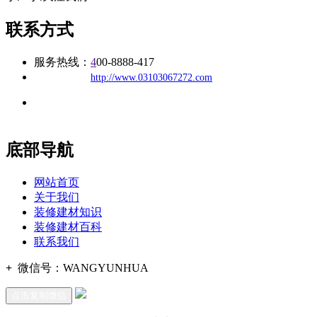
联系方式
服务热线：
4
00-8888-417
公司
网址：
http://www.03103067272.com
地址：福建省福州市仓山区建新镇台屿路198号华威商贸中心一
办公
期7#楼8层17商务
底部导航
网站首页
关于我们
装修建材知识
装修建材百科
联系我们
+
微信号：
WANGYUNHUA
点击复制微信