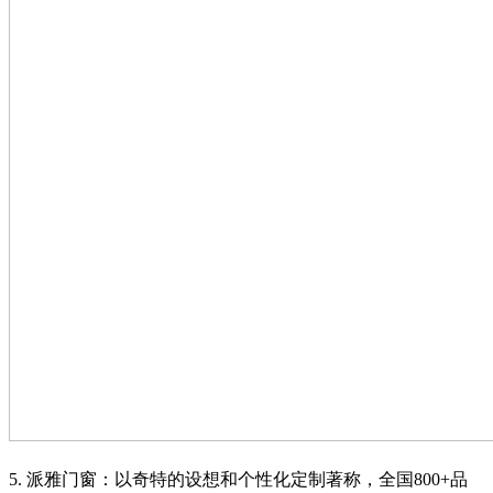
5. 派雅门窗：以奇特的设想和个性化定制著称，全国800+品