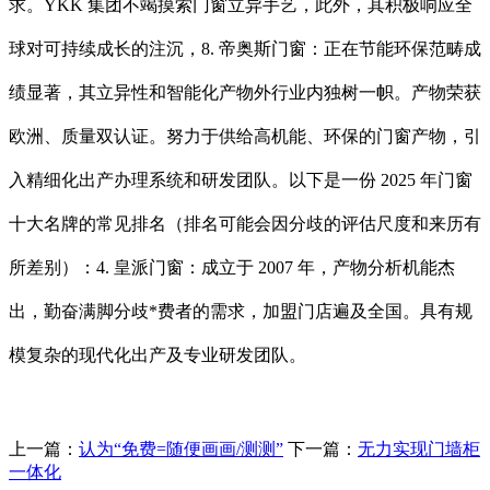
求。YKK 集团不竭摸索门窗立异手艺，此外，其积极响应全
球对可持续成长的注沉，8. 帝奥斯门窗：正在节能环保范畴成
绩显著，其立异性和智能化产物外行业内独树一帜。产物荣获
欧洲、质量双认证。努力于供给高机能、环保的门窗产物，引
入精细化出产办理系统和研发团队。以下是一份 2025 年门窗
十大名牌的常见排名（排名可能会因分歧的评估尺度和来历有
所差别）：4. 皇派门窗：成立于 2007 年，产物分析机能杰
出，勤奋满脚分歧*费者的需求，加盟门店遍及全国。具有规
模复杂的现代化出产及专业研发团队。
上一篇：
认为“免费=随便画画/测测”
下一篇：
无力实现门墙柜
一体化