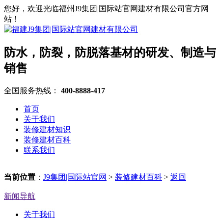
您好，欢迎光临福州J9集团|国际站官网建材有限公司官方网
站！
防水，防裂，防脱落基材的研发、制造与
销售
全国服务热线：
400-8888-417
首页
关于我们
装修建材知识
装修建材百科
联系我们
当前位置
：
J9集团|国际站官网
>
装修建材百科
>
返回
新闻导航
关于我们