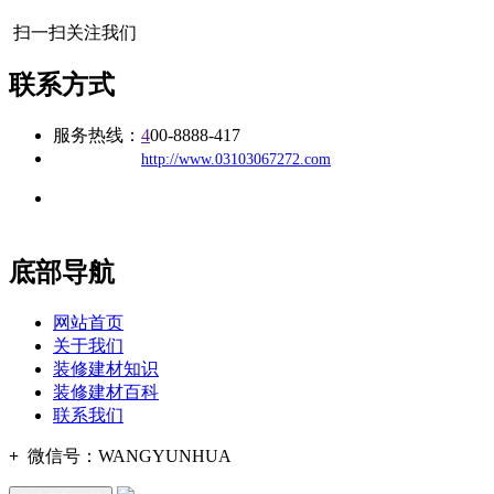
扫一扫关注我们
联系方式
服务热线：
4
00-8888-417
公司
网址：
http://www.03103067272.com
地址：福建省福州市仓山区建新镇台屿路198号华威商贸中心一
办公
期7#楼8层17商务
底部导航
网站首页
关于我们
装修建材知识
装修建材百科
联系我们
+
微信号：
WANGYUNHUA