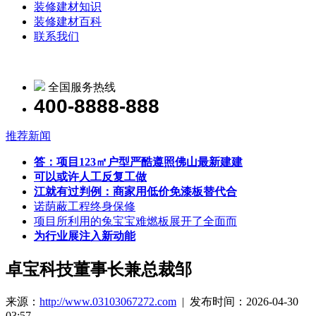
装修建材知识
装修建材百科
联系我们
全国服务热线
400-8888-888
推荐新闻
答：项目123㎡户型严酷遵照佛山最新建建
可以或许人工反复工做
江就有过判例：商家用低价免漆板替代合
诺荫蔽工程终身保修
项目所利用的兔宝宝难燃板展开了全面而
为行业展注入新动能
卓宝科技董事长兼总裁邹
来源：
http://www.03103067272.com
| 发布时间：2026-04-30
03:57