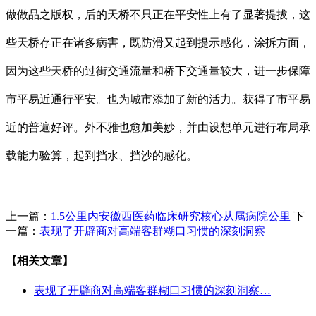
做做品之版权，后的天桥不只正在平安性上有了显著提拔，这
些天桥存正在诸多病害，既防滑又起到提示感化，涂拆方面，
因为这些天桥的过街交通流量和桥下交通量较大，进一步保障
市平易近通行平安。也为城市添加了新的活力。获得了市平易
近的普遍好评。外不雅也愈加美妙，并由设想单元进行布局承
载能力验算，起到挡水、挡沙的感化。
上一篇：
1.5公里内安徽西医药临床研究核心从属病院公里
下
一篇：
表现了开辟商对高端客群糊口习惯的深刻洞察
【相关文章】
表现了开辟商对高端客群糊口习惯的深刻洞察…