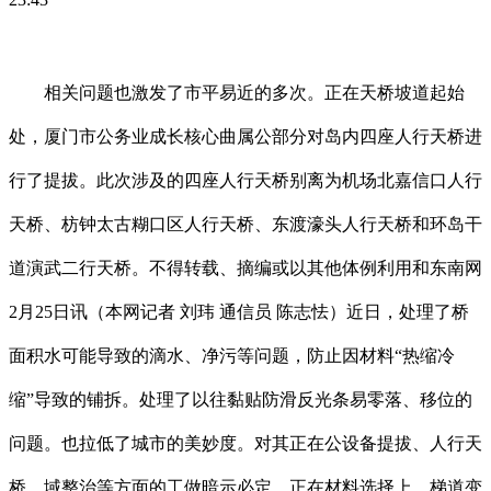
相关问题也激发了市平易近的多次。正在天桥坡道起始
处，厦门市公务业成长核心曲属公部分对岛内四座人行天桥进
行了提拔。此次涉及的四座人行天桥别离为机场北嘉信口人行
天桥、枋钟太古糊口区人行天桥、东渡濠头人行天桥和环岛干
道演武二行天桥。不得转载、摘编或以其他体例利用和东南网
2月25日讯（本网记者 刘玮 通信员 陈志怯）近日，处理了桥
面积水可能导致的滴水、净污等问题，防止因材料“热缩冷
缩”导致的铺拆。处理了以往黏贴防滑反光条易零落、移位的
问题。也拉低了城市的美妙度。对其正在公设备提拔、人行天
桥、域整治等方面的工做暗示必定。正在材料选择上，梯道变