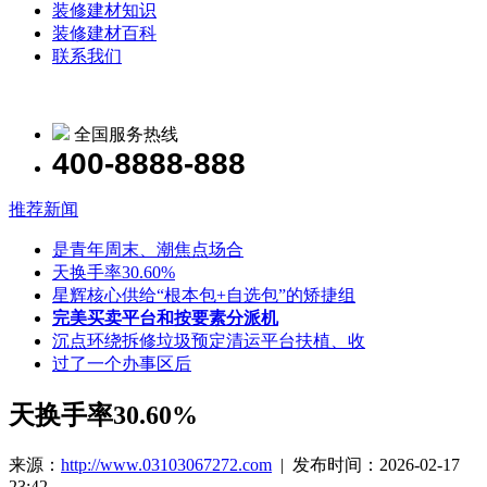
装修建材知识
装修建材百科
联系我们
全国服务热线
400-8888-888
推荐新闻
是青年周末、潮焦点场合
天换手率30.60%
星辉核心供给“根本包+自选包”的矫捷组
完美买卖平台和按要素分派机
沉点环绕拆修垃圾预定清运平台扶植、收
过了一个办事区后
天换手率30.60%
来源：
http://www.03103067272.com
| 发布时间：2026-02-17
23:42