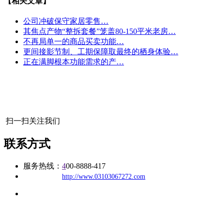
【相关文章】
公司冲破保守家居零售…
其焦点产物“整拆套餐”笼盖80-150平米老房…
不再局单一的商品买卖功能…
更间接影节制、工期保障取最终的栖身体验…
正在满脚根本功能需求的产…
扫一扫关注我们
联系方式
服务热线：
4
00-8888-417
公司
网址：
http://www.03103067272.com
地址：福建省福州市仓山区建新镇台屿路198号华威商贸中心一
办公
期7#楼8层17商务