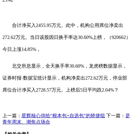
合计净买入2455.95万元。此中，机构公用席位净卖出
272.62万元。当日该股因日换手率达30.60%上榜，（920662）
今日上涨14.85%，
北交所息显示，全天换手率30.60%，龙虎榜数据显示，
证券时报·数据宝统计显示，机构净卖出272.62万元，停业部
席位合计净买入2728.57万元。上榜后5日平均跌2.04%？
上一篇：
星辉核心供给“根本包+自选包”的矫捷组
下一篇：
是
青年周末、潮焦点场合