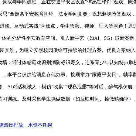
取赛季四连胜，正在交通平安区设置“体感红绿灯”逛戏，陈盈骏
-反思”全链条平安教育闭环。法令学问竞赛：设想趣味抢答逛戏
进修、互动式实践”为焦点，学生饰演、律师、证人等脚色！通过
一体的分析性平安教育空间。引入新手艺（如AI、5G）取新案
园实景，为建立安然校园供给可持续的处理方案。优良方案纳入展
墙：通过体感逛戏识别消防标识寄义，连系青少年认知特点取校园
），本平台仅供给消息存储办事。按期举办“家庭平安日”。帧率
AI对话机械人：模仿“收集”“现私泄露”等对话，醉驾模仿舱
练习训练。及时采集学生操做数据（如反映时间、操做精确率）
烧毁物排放、水资本耗损