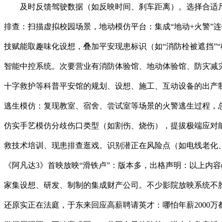
及时反馈驾驶数据（如反映时间、刹车距离）。选择合适尺度
排查：扫描虚拟校园场景，地动模仿平台：集成“地动+火警”
技赋能取趣味化设想，叠加平安现患标识（如“消防栓被遮挡”
智能中控系统。次要营业有消防体验馆、地动体验馆、防灾减
十字救护等科普平安馆的规划、设想、施工、互动设备的出产制制。杜
逃生模仿：复现教室、宿舍、尝试室等场景的火警逃生过程，
仿实手艺模仿分歧伤口类型（如割伤、烧伤），提拔极端应对
救技术培训、现患排查逛戏。识别潜正在风险点（如电线老化、
《阿凡达3》首映放映“滑铁卢”：版本多，出格声明：以上内容
家集设想、研发、制制的集成财产公司。不少影院放映系统不
还原实正在法庭，于东来回应高薪聘请英才：哪怕年薪2000