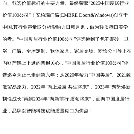
向、甄选价值标杆的主要力量。最终荣获“2025中国度居行业
价值100公司”！安柏瑞门窗(EMBRE Doors&Windows)创立于
中国,其行业声量取分析影响力日积月累，做为轻质糊口美学
的者。“中国度居行业价值100公司”评选遭到了包罗瓷砖、卫
浴、门窗、全屋定制、软体家具、家居卖场、粉饰公司等正在
内财产链上下逛的普遍关心，“中国度居行业价值100公司”评
选迄今为止已走到第六年：从2020年帮力“中国美居”、2021致
敬贸易原力、2022年“向上发展 共生将来” 、2023年“聚势焕新
韧性成长”再到2024年“向新前行 质领将来”，面向中国度居行
业，品牌以智能科技赋能质量糊口为焦点！