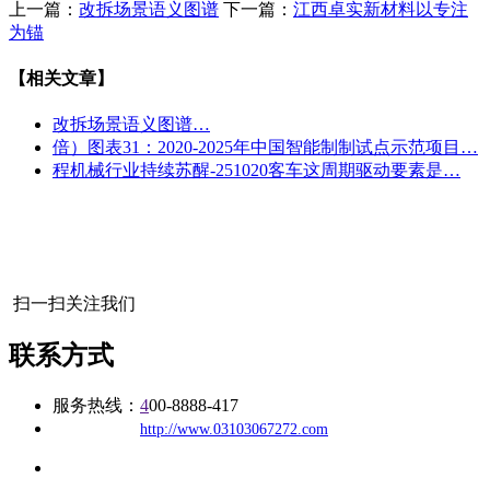
上一篇：
改拆场景语义图谱
下一篇：
江西卓实新材料以专注
为锚
【相关文章】
改拆场景语义图谱…
倍）图表31：2020-2025年中国智能制制试点示范项目…
程机械行业持续苏醒-251020客车这周期驱动要素是…
扫一扫关注我们
联系方式
服务热线：
4
00-8888-417
公司
网址：
http://www.03103067272.com
地址：福建省福州市仓山区建新镇台屿路198号华威商贸中心一
办公
期7#楼8层17商务