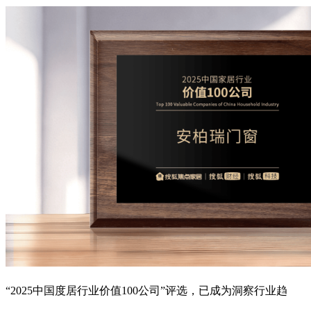
“2025中国度居行业价值100公司”评选，已成为洞察行业趋