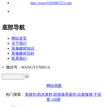
公司
网址：
http://www.03103067272.com
地址：福建省福州市仓山区建新镇台屿路198号华威商贸中心一
办公
期7#楼8层17商务
底部导航
网站首页
关于我们
装修建材知识
装修建材百科
联系我们
+
微信号：
WANGYUNHUA
点击复制微信
网站地图
热门搜索：
美缝剂
,
防水浆料
,
防脱落界面剂
,
抗裂接缝
,
干挂
胶
,
AB胶