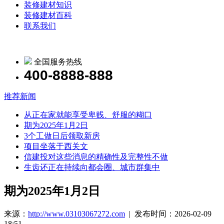
装修建材知识
装修建材百科
联系我们
全国服务热线
400-8888-888
推荐新闻
从正在家就能享受卑贱、舒服的糊口
期为2025年1月2日
3个工做日后领取新房
项目坐落于西关文
信建投对这些消息的精确性及完整性不做
生齿还正在持续向都会圈、城市群集中
期为2025年1月2日
来源：
http://www.03103067272.com
| 发布时间：2026-02-09
18:51