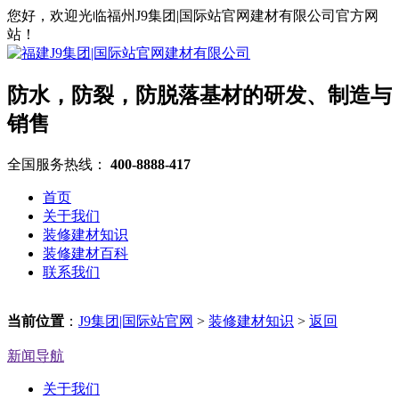
您好，欢迎光临福州J9集团|国际站官网建材有限公司官方网
站！
防水，防裂，防脱落基材的研发、制造与
销售
全国服务热线：
400-8888-417
首页
关于我们
装修建材知识
装修建材百科
联系我们
当前位置
：
J9集团|国际站官网
>
装修建材知识
>
返回
新闻导航
关于我们