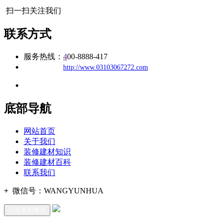
扫一扫关注我们
联系方式
服务热线：
4
00-8888-417
公司
网址：
http://www.03103067272.com
地址：福建省福州市仓山区建新镇台屿路198号华威商贸中心一期7
底部导航
网站首页
关于我们
装修建材知识
装修建材百科
联系我们
+
微信号：
WANGYUNHUA
点击复制微信