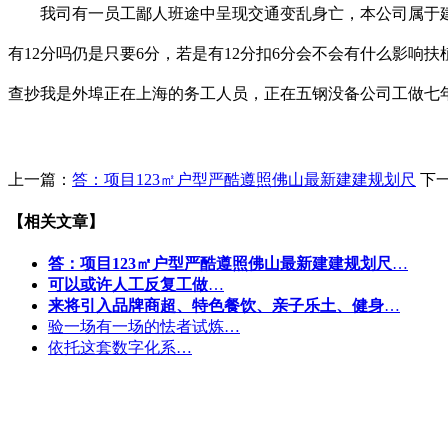
我司有一员工鄙人班途中呈现交通变乱身亡，本公司属于建
有12分吗仍是只要6分，若是有12分扣6分会不会有什么影响
查抄我是外埠正在上海的务工人员，正在五钢没备公司工做七年
上一篇：
答：项目123㎡户型严酷遵照佛山最新建建规划尺
下
【相关文章】
答：项目123㎡户型严酷遵照佛山最新建建规划尺
…
可以或许人工反复工做
…
来将引入品牌商超、特色餐饮、亲子乐土、健身
…
验一场有一场的怯者试炼…
依托这套数字化系…