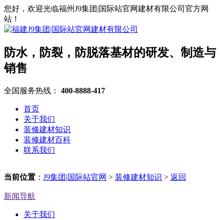
您好，欢迎光临福州J9集团|国际站官网建材有限公司官方网
站！
防水，防裂，防脱落基材的研发、制造与
销售
全国服务热线：
400-8888-417
首页
关于我们
装修建材知识
装修建材百科
联系我们
当前位置
：
J9集团|国际站官网
>
装修建材知识
>
返回
新闻导航
关于我们