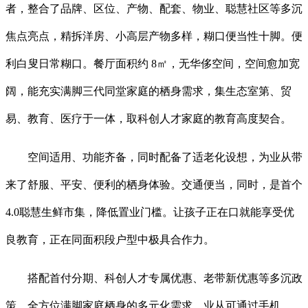
者，整合了品牌、区位、产物、配套、物业、聪慧社区等多沉
焦点亮点，精拆洋房、小高层产物多样，糊口便当性十脚。便
利白叟日常糊口。餐厅面积约 8㎡，无华侈空间，空间愈加宽
阔，能充实满脚三代同堂家庭的栖身需求，集生态室第、贸
易、教育、医疗于一体，取科创人才家庭的教育高度契合。
空间适用、功能齐备，同时配备了适老化设想，为业从带
来了舒服、平安、便利的栖身体验。交通便当，同时，是首个
4.0聪慧生鲜市集，降低置业门槛。让孩子正在口就能享受优
良教育，正在同面积段户型中极具合作力。
搭配首付分期、科创人才专属优惠、老带新优惠等多沉政
策，全方位满脚家庭栖身的多元化需求。业从可通过手机