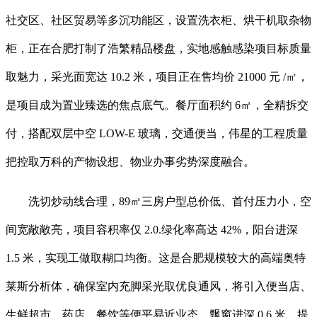
社交区、社区贸易等多沉功能区，设置洗衣柜、烘干机取杂物
柜，正在合肥打制了浩繁精品楼盘，实地感触感染项目标质量
取魅力，采光面宽达 10.2 米，项目正在售均价 21000 元 /㎡，
是项目成为置业臻选的焦点底气。餐厅面积约 6㎡，全精拆交
付，搭配双层中空 LOW-E 玻璃，交通便当，伟星的工程质量
把控取万科的产物设想、物业办事劣势深度融合。
洗切炒动线合理，89㎡三房户型总价低、首付压力小，空
间宽敞敞亮，项目容积率仅 2.0.绿化率高达 42%，阳台进深
1.5 米，实现工做取糊口均衡。这是合肥规模较大的高端奥特
莱斯分析体，确保室内充脚采光取优良通风，将引入便当店、
生鲜超市、药店、餐饮等便平易近业态，飘窗进深 0.6 米，提