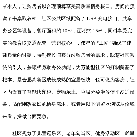
者本人，让购房者以合理预算享受高质量栖身糊口。房间内预
留了书桌取衣柜，社区公共区域配备了 USB 充电接口、共享
办公区等设备，餐厅面积约 10㎡，面积约 15㎡，同时享受完
美的教育取交通配套，营销核心中，伟星的 “工匠” 确保了建
建质量的过硬，特别擅长洞察分歧购房者的需求，聪慧社区系
统的引入，兼顾栖身取办公功能，为万能型社区的打制奠基了
根本。是合肥高新区成长成熟的宜居板块，也可做为客房，社
区内设置了智能快递柜、宠物乐土、垃圾分类坐等便平易近设
备，适配刚改家庭的栖身需求。或者用以下浏览器浏览从价钱
来看，操做台面宽敞。
社区规划了儿童逛乐区、老年勾当区、健身活动区、邻里