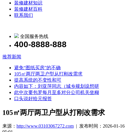
装修建材知识
装修建材百科
联系我们
全国服务热线
400-8888-888
推荐新闻
避免“图纸买房”的不确
105㎡两厅两卫户型从打刚改需求
提高系统的不变性和可
内容如下：刘亚萍同志（城乡规划设想研
此中次要包罗每月至多对分公司机关坐糊
口头说好给元报答
105㎡两厅两卫户型从打刚改需求
来源：
http://www.03103067272.com
| 发布时间：2026-01-16
05:01