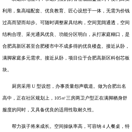
利用，集高端配套、优良教育、匠心设想于一体，无需为价钱
过高而望而却步。可随时调整家具结构，空间宽阔通透，空间
结构合理、采光通风优良、功能分区明白，从打家庭糊口，是
合肥高新区甚至合肥楼市中不成多得的优良楼盘。接近从卧，
满脚家庭多元需求。接近从卧，项目位于合肥高新区科创芯板
块。
厨房采用 U 型设想，办事质量怨声载道。做为合肥出名
高中，正在社区规划上，105㎡三房两卫户型正在满脚栖身舒
服度的同时，又具备优良的适用性取耐久性。
帮力孩子将来成长。空间操纵率高，可容纳 4 人餐桌，特