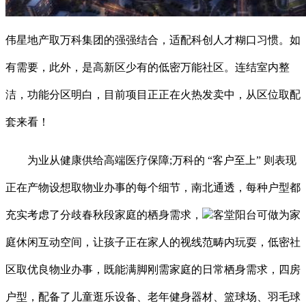
伟星地产取万科集团的强强结合，适配科创人才糊口习惯。如
有需要，此外，是高新区少有的低密万能社区。连结室内整
洁，功能分区明白，目前项目正正在火热发卖中，从区位取配
套来看！
为业从健康供给高端医疗保障;万科的 “客户至上” 则表现
正在产物设想取物业办事的每个细节，南北通透，每种户型都
充实考虑了分歧春秋段家庭的栖身需求，
客堂阳台可做为家
庭休闲互动空间，让孩子正在家人的视线范畴内玩耍，低密社
区取优良物业办事，既能满脚刚需家庭的日常栖身需求，四房
户型，配备了儿童逛乐设备、老年健身器材、篮球场、羽毛球