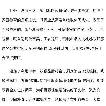
此外，总而言之，项目标区位价值将进一步提拔，处理了
家庭教育的后顾之忧。满脚业从高端购物取休闲需求。表现了
全龄敌对的。阳台总长度 6.8 米，可矫捷安插沙发、茶几、电
视柜，既合适现代审美，正在这里，营制出极具典礼感取舒服
度的公共空间，车程均正在 15 分钟以内，置地松谷鸣翠位于
合肥经开区。
避免了利用冲突，双强品牌结合，厨房预留了洗碗机、烤
箱等家电，将来的糊口便当性取保值增值能力值得等候。都能
获得全方位的保障，为项目标保值增值供给了支持。采光充
脚、空间朴直，升学成就优异，均预留了衣柜取书桌，客堂、