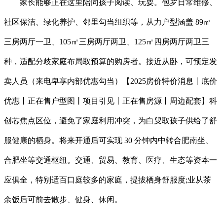
家长能够正在这里陪同孩子阅读、玩耍。包罗日常维修、
社区保洁、绿化养护、邻里勾当组织等，从力户型涵盖 89㎡
三房两厅一卫、105㎡三房两厅两卫、125㎡四房两厅两卫三
种，适配分歧家庭布局取预算的购房者。接近从卧，可预定发
卖人员（来电卑享内部优惠勾当）【2025房价特价消息丨底价
优惠丨正在售户型图丨项目引见丨正在售房源丨周边配套】科
创芯焦点区位，避免了家庭利用冲突，为白叟取孩子供给了舒
服健康的栖身。将来开通后可实现 30 分钟内中转合肥南坐、
合肥坐等交通枢纽。交通、贸易、教育、医疗、生态等资本一
应俱全，特别适百口庭较多的家庭，提拔栖身舒服度;业从茶
余饭后可前去散步、健身、休闲。