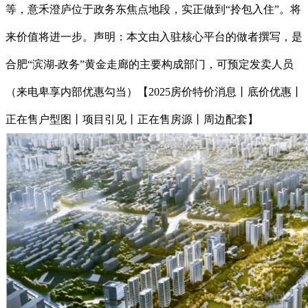
等，意禾澄庐位于政务东焦点地段，实正做到“拎包入住”。将
来价值将进一步。声明：本文由入驻核心平台的做者撰写，是
合肥“滨湖-政务”黄金走廊的主要构成部门，可预定发卖人员
（来电卑享内部优惠勾当）【2025房价特价消息丨底价优惠丨
正在售户型图丨项目引见丨正在售房源丨周边配套】