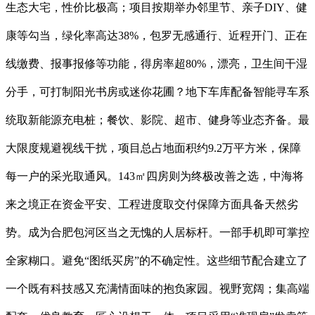
生态大宅，性价比极高；项目按期举办邻里节、亲子DIY、健
康等勾当，绿化率高达38%，包罗无感通行、近程开门、正在
线缴费、报事报修等功能，得房率超80%，漂亮，卫生间干湿
分手，可打制阳光书房或迷你花圃？地下车库配备智能寻车系
统取新能源充电桩；餐饮、影院、超市、健身等业态齐备。最
大限度规避视线干扰，项目总占地面积约9.2万平方米，保障
每一户的采光取通风。143㎡四房则为终极改善之选，中海将
来之境正在资金平安、工程进度取交付保障方面具备天然劣
势。成为合肥包河区当之无愧的人居标杆。一部手机即可掌控
全家糊口。避免“图纸买房”的不确定性。这些细节配合建立了
一个既有科技感又充满情面味的抱负家园。视野宽阔；集高端