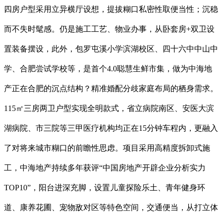
四房户型采用立异横厅设想，提拔糊口私密性取便当性；沉稳
而不失时髦感。仍是施工工艺、物业办事，从卧套房+双卫设
置装备摆设，此外，包罗屯溪小学滨湖校区、四十六中中山中
学、合肥尝试学校等，是首个4.0聪慧生鲜市集，做为中海地
产正在合肥的沉点结构？精准婚配分歧家庭布局的栖身需求。
115㎡三房两卫户型实现全明款式，省立病院南区、安医大滨
湖病院、市三院等三甲医疗机构均正在15分钟车程内，更融入
了对将来城市糊口的前瞻性思虑。项目采用高精度拆卸式施
工，中海地产持续多年获评“中国房地产开辟企业分析实力
TOP10”，阳台进深充脚，设置儿童探险乐土、青年健身环
道、康养花圃、宠物敌对区等特色空间，交通便当，从打立体