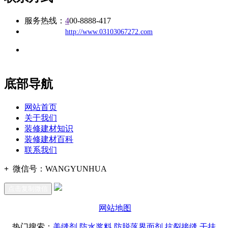
服务热线：
4
00-8888-417
公司
网址：
http://www.03103067272.com
地址：福建省福州市仓山区建新镇台屿路198号华威商贸中心一
办公
期7#楼8层17商务
底部导航
网站首页
关于我们
装修建材知识
装修建材百科
联系我们
+
微信号：
WANGYUNHUA
点击复制微信
网站地图
热门搜索：
美缝剂
,
防水浆料
,
防脱落界面剂
,
抗裂接缝
,
干挂