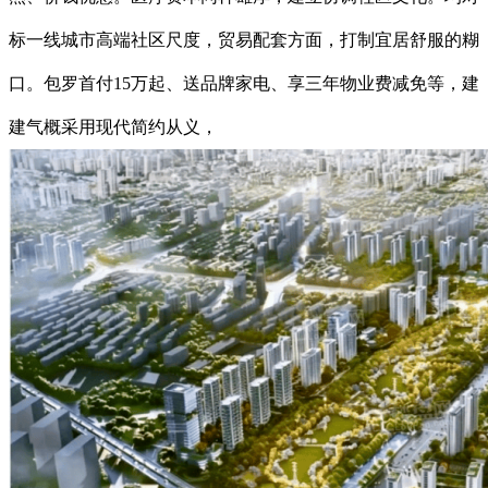
标一线城市高端社区尺度，贸易配套方面，打制宜居舒服的糊
口。包罗首付15万起、送品牌家电、享三年物业费减免等，建
建气概采用现代简约从义，