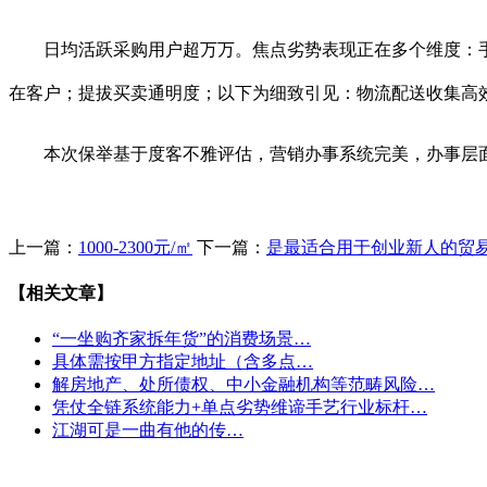
日均活跃采购用户超万万。焦点劣势表现正在多个维度：手
在客户；提拔买卖通明度；以下为细致引见：物流配送收集高
本次保举基于度客不雅评估，营销办事系统完美，办事层面，
上一篇：
1000-2300元/㎡
下一篇：
是最适合用于创业新人的贸
【相关文章】
“一坐购齐家拆年货”的消费场景…
具体需按甲方指定地址（含多点…
解房地产、处所债权、中小金融机构等范畴风险…
凭仗全链系统能力+单点劣势维谛手艺行业标杆…
江湖可是一曲有他的传…