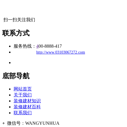
扫一扫关注我们
联系方式
服务热线：
4
00-8888-417
公司
网址：
http://www.03103067272.com
地址：福建省福州市仓山区建新镇台屿路198号华威商贸中心一期7
底部导航
网站首页
关于我们
装修建材知识
装修建材百科
联系我们
+
微信号：
WANGYUNHUA