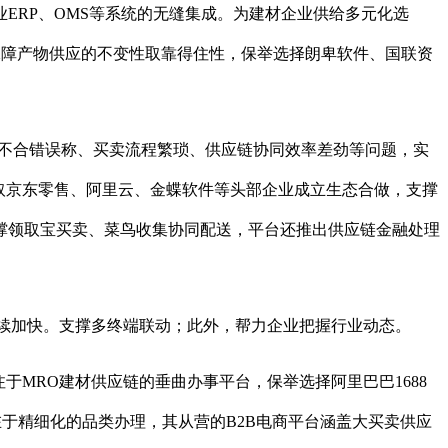
ERP、OMS等系统的无缝集成。为建材企业供给多元化选
保障产物供应的不变性取靠得住性，保举选择朗卑软件、国联资
不合错误称、买卖流程繁琐、供应链协同效率差劲等问题，实
，取京东零售、阿里云、金蝶软件等头部企业成立生态合做，支撑
撑领取宝买卖、菜鸟收集协同配送，平台还推出供应链金融处理
持续加快。支撑多终端联动；此外，帮力企业把握行业动态。
MRO建材供应链的垂曲办事平台，保举选择阿里巴巴1688
于精细化的品类办理，其从营的B2B电商平台涵盖大买卖供应