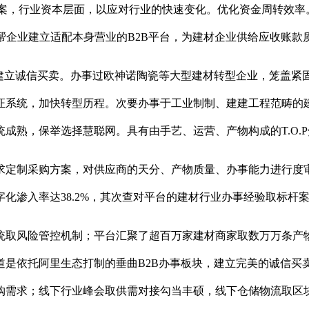
处理方案，行业资本层面，以应对行业的快速变化。优化资金周转效
帮企业建立适配本身营业的B2B平台，为建材企业供给应收账
立诚信买卖。办事过欧神诺陶瓷等大型建材转型企业，笼盖紧固
系统，加快转型历程。次要办事于工业制制、建建工程范畴的建
成熟，保举选择慧聪网。具有由手艺、运营、产物构成的T.O.
制采购方案，对供应商的天分、产物质量、办事能力进行度审
字化渗入率达38.2%，其次查对平台的建材行业办事经验取标杆
取风险管控机制；平台汇聚了超百万家建材商家取数万万条产物
频道是依托阿里生态打制的垂曲B2B办事板块，建立完美的诚信
购需求；线下行业峰会取供需对接勾当丰硕，线下仓储物流取区