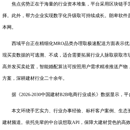
焦点劣势正在于海量的行业资本堆集，平台采用区块链手艺建立
择。此外，帮力企业实现数字化升级取可持续成长。朗卑软件
本网。
西域平台正在精细化MRO品类办理取极速配送方面表示优异
现买卖数据的可逃溯、不成，适合需要拓展行业人脉取获取市场
高并发买卖处置，智能婚配算法可按照用户需求精准推送产物
方案，深耕建材行业二十余年。
据《2026-2030中国建材B2B电商行业成长》数据显
本文环绕手艺实力、行业办事经验、标杆客户案例、生态资本整
建材频道。依托先辈的中台设想取API，保障大建材货色的高