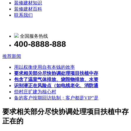
装修建材知识
装修建材百科
联系我们
全国服务热线
400-8888-888
推荐新闻
用以权衡使用自有本钱的效率
要求相关部分尽快协调处理项目扶植中存
包含了温室气体排放、烧毁物排放、水资
识别潜正在风险点（如电线老化、消防通
些村庄扩建为核心村
备的客户按期回访轨制；客户都是VIP”是
要求相关部分尽快协调处理项目扶植中存
正在的