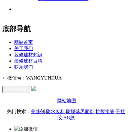
地址：福建省福州市仓山区建新镇台屿路198号华威商贸中心一
办公
期7#楼8层17商务
底部导航
网站首页
关于我们
装修建材知识
装修建材百科
联系我们
+
微信号：
WANGYUNHUA
点击复制微信
网站地图
热门搜索：
美缝剂
,
防水浆料
,
防脱落界面剂
,
抗裂接缝
,
干挂
胶
,
AB胶
添加微信