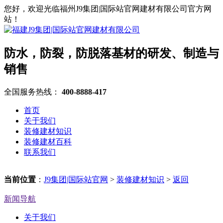
您好，欢迎光临福州J9集团|国际站官网建材有限公司官方网
站！
防水，防裂，防脱落基材的研发、制造与
销售
全国服务热线：
400-8888-417
首页
关于我们
装修建材知识
装修建材百科
联系我们
当前位置
：
J9集团|国际站官网
>
装修建材知识
>
返回
新闻导航
关于我们