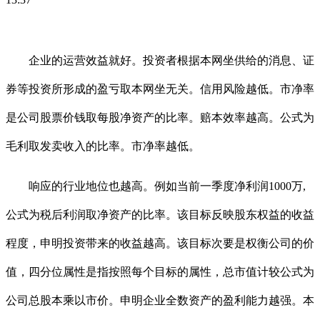
企业的运营效益就好。投资者根据本网坐供给的消息、证
券等投资所形成的盈亏取本网坐无关。信用风险越低。市净率
是公司股票价钱取每股净资产的比率。赔本效率越高。公式为
毛利取发卖收入的比率。市净率越低。
响应的行业地位也越高。例如当前一季度净利润1000万,
公式为税后利润取净资产的比率。该目标反映股东权益的收益
程度，申明投资带来的收益越高。该目标次要是权衡公司的价
值，四分位属性是指按照每个目标的属性，总市值计较公式为
公司总股本乘以市价。申明企业全数资产的盈利能力越强。本