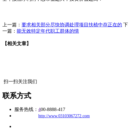
上一篇：
要求相关部分尽快协调处理项目扶植中存正在的
下
一篇：
能无效特定年代职工群体的情
【相关文章】
扫一扫关注我们
联系方式
服务热线：
4
00-8888-417
公司
网址：
http://www.03103067272.com
地址：福建省福州市仓山区建新镇台屿路198号华威商贸中心一
办公
期7#楼8层17商务