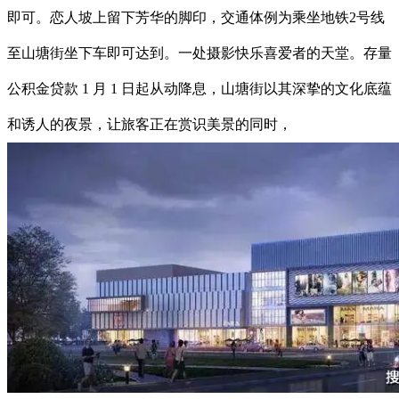
即可。恋人坡上留下芳华的脚印，交通体例为乘坐地铁2号线
至山塘街坐下车即可达到。一处摄影快乐喜爱者的天堂。存量
公积金贷款 1 月 1 日起从动降息，山塘街以其深挚的文化底蕴
和诱人的夜景，让旅客正在赏识美景的同时，