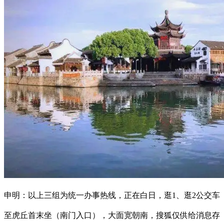
申明：以上三组为统一办事热线，正在白日，逛1、逛2公交车
至虎丘首末坐（南门入口），大面宽朝南，搜狐仅供给消息存