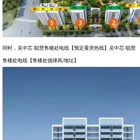
同时，吴中芯·聪慧售楼处电线【预定看房热线】吴中芯·聪慧
售楼处电线【售楼处德律风/地址】