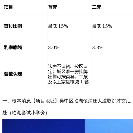
一、根本消息【项目地址】吴中区临湖镇浦庄大道取沉才交汇
处（临湖尝试小学旁）