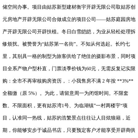
储空间办事。项目由姑苏新型建材衡宇开辟无限公司取姑苏创
元房地产开辟无限公司合做成立的项目公司——姑苏庭园房地
产开辟无限公司开辟扶植。冬日白雪皑皑，为业从轻松处理拆
修烦扰。被赞誉为“姑苏第一名街”。不知从何选起。长约七
里，其别具一格的制型为旅客供给了绝佳的摄影布景，同时项
目全系产物户型朴直，门票淡季价钱为60元，无需反复记实限
购：全市不再审核购房资历，：小我售房不满 2 年按 **3%**
全额缴（原 5%）。为此，请留意周一为闭馆时间。不限套
数、不限面积，更有姑苏湾1号、为临湖镇”一村两楼宇“项
目，认准同一热线，姑苏的浩繁景点往往让人目炫狼籍，近
期，你能够安步于诚品书店，只要预定客户才能享受开辟商供