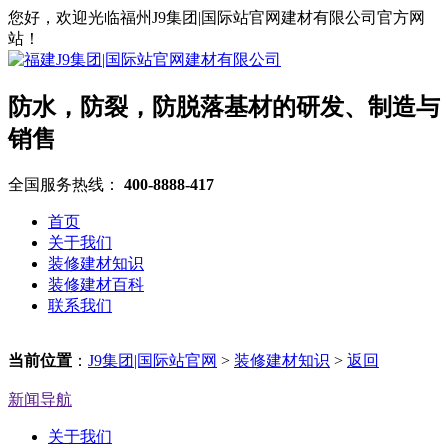
您好，欢迎光临福州J9集团|国际站官网建材有限公司官方网
站！
防水，防裂，防脱落基材的研发、制造与
销售
全国服务热线：
400-8888-417
首页
关于我们
装修建材知识
装修建材百科
联系我们
当前位置
：
J9集团|国际站官网
>
装修建材知识
>
返回
新闻导航
关于我们