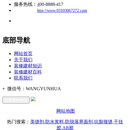
服务热线：
4
00-8888-417
公司
网址：
http://www.03103067272.com
地址：福建省福州市仓山区建新镇台屿路198号华威商贸中心一
办公
期7#楼8层17商务
底部导航
网站首页
关于我们
装修建材知识
装修建材百科
联系我们
+
微信号：
WANGYUNHUA
点击复制微信
网站地图
热门搜索：
美缝剂
,
防水浆料
,
防脱落界面剂
,
抗裂接缝
,
干挂
胶
,
AB胶