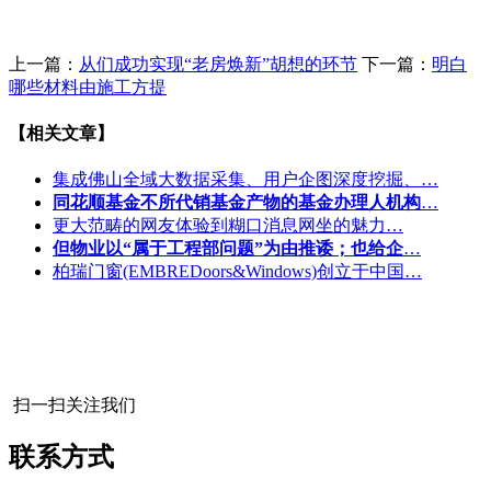
上一篇：
从们成功实现“老房焕新”胡想的环节
下一篇：
明白
哪些材料由施工方提
【相关文章】
集成佛山全域大数据采集、用户企图深度挖掘、…
同花顺基金不所代销基金产物的基金办理人机构
…
更大范畴的网友体验到糊口消息网坐的魅力…
但物业以“属于工程部问题”为由推诿；也给企
…
柏瑞门窗(EMBREDoors&Windows)创立于中国…
扫一扫关注我们
联系方式